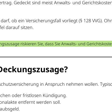
rtrag. Gedeckt sind meist Anwalts- und Gerichtskosten
 darf, ob ein Versicherungsfall vorliegt (§ 128 VVG). 
el darauf sitzen.
szusage riskieren Sie, dass Sie Anwalts- und Gerichtskoste
 Deckungszusage?
schutzversicherung in Anspruch nehmen wollen. Typisch
ichen oder fristlosen Kündigung.
sonalakte entfernt werden soll.
laubsgeld.