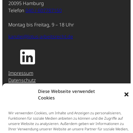
20095 Hamburg
Telefon
040 / 607787150
Montag bis Freitag, 9 – 18 Uhr
kanzlei@lotus-arbeitsrecht.de
Impressum
Datenschutz
Jobs & Karriere
Diese Webseite verwendet
Hinweisgeber-Meldestelle (HinSchG)
Cookies
Erstberatung
Wir verwenden Cookies, um Inhalte und Anzeigen zu personalisieren,
Ganz einfach: Buchen Sie direkt eine Erstberatung
Funktionen für soziale Medien anbieten zu können und die Zugriffe auf
unsere Website zu analysieren. Außerdem geben wir Informationen zu
im persönlichen Gespräch (297,50 € inkl. Ust.).
Ihrer Verwendung unserer Website an unsere Partner für soziale Medien,