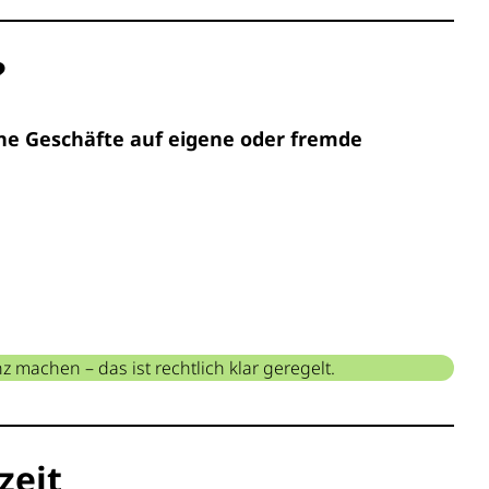
?
ne Geschäfte auf eigene oder fremde
achen – das ist rechtlich klar geregelt.
zeit