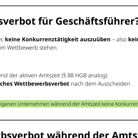
sverbot für Geschäftsführer
r,
keine Konkurrenztätigkeit auszuüben
– also
kei
 im Wettbewerb stehen.
d der aktiven Amtszeit (§ 88 HGB analog)
liches Wettbewerbsverbot
nach dem Ausscheiden
genen Unternehmen während der Amtszeit keine Konkurrenz m
rbsverbot während der Amts