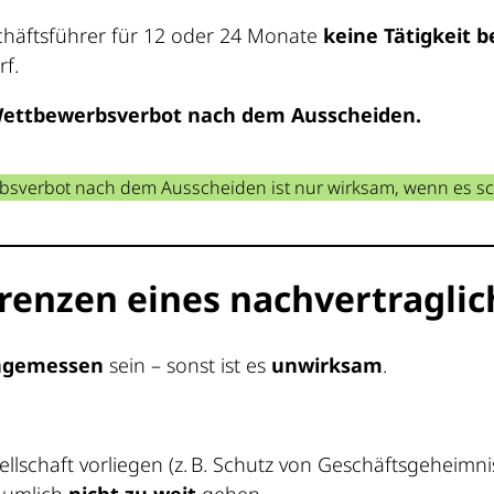
eschäftsführer für 12 oder 24 Monate
keine Tätigkeit 
f.
 Wettbewerbsverbot nach dem Ausscheiden.
sverbot nach dem Ausscheiden ist nur wirksam, wenn es schr
renzen eines nachvertragli
ngemessen
sein – sonst ist es
unwirksam
.
llschaft vorliegen (z. B. Schutz von Geschäftsgeheimni
räumlich
nicht zu weit
gehen