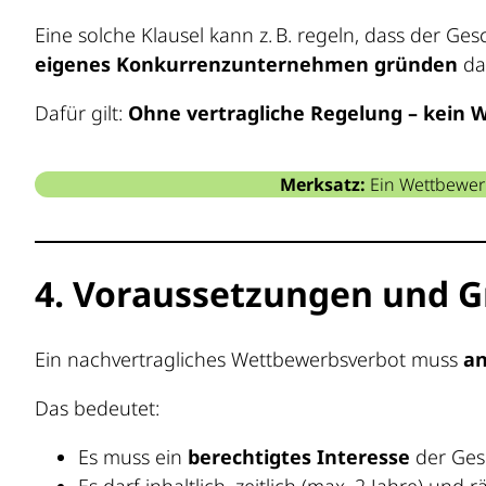
Eine solche Klausel kann z. B. regeln, dass der G
eigenes Konkurrenzunternehmen gründen
dar
Dafür gilt:
Ohne vertragliche Regelung – kein
Merksatz:
Ein Wettbewerb
4. Voraussetzungen und G
Ein nachvertragliches Wettbewerbsverbot muss
a
Das bedeutet:
Es muss ein
berechtigtes Interesse
der Gese
Es darf inhaltlich, zeitlich (max. 2 Jahre) und 