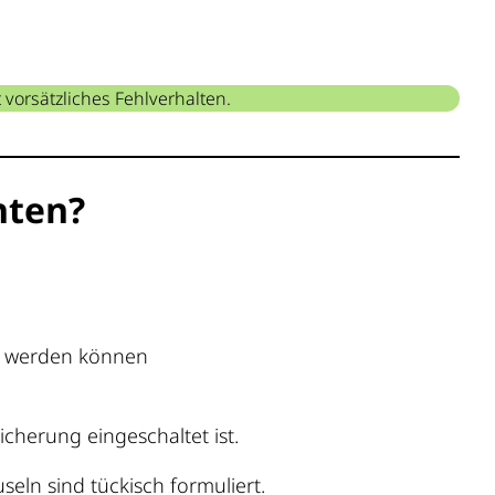
vorsätzliches Fehlverhalten.
hten?
t werden können
cherung eingeschaltet ist.
seln sind tückisch formuliert.