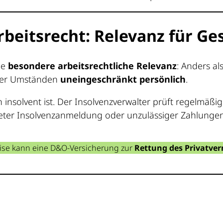
beitsrecht: Relevanz für Ge
ne
besondere arbeitsrechtliche Relevanz
: Anders a
ter Umständen
uneingeschränkt persönlich
.
nsolvent ist. Der Insolvenzverwalter prüft regelmäßi
er Insolvenzanmeldung oder unzulässiger Zahlungen (
rise kann eine D&O-Versicherung zur
Rettung des Privatve