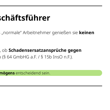
schäftsführer
ls „normale“ Arbeitnehmer genießen sie
keinen
g, ob
Schadensersatzansprüche gegen
§ 64 GmbHG a.F. / § 15b InsO n.F.).
rmögens
entscheidend sein.