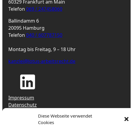
60329 Frankfurt am Main
Telefon
069 / 247458060
Ballindamm 6
20095 Hamburg
Telefon
040 / 607787150
Montag bis Freitag, 9 – 18 Uhr
kanzlei@lotus-arbeitsrecht.de
Impressum
Datenschutz
Jobs & Karriere
Diese Webseite verwendet
Hinweisgeber-Meldestelle (HinSchG)
Cookies
Erstberatung