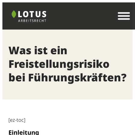
Zum
Inhalt
springen
Was ist ein
Freistellungsrisiko
bei Führungskräften?
[ez-toc]
Einleitung