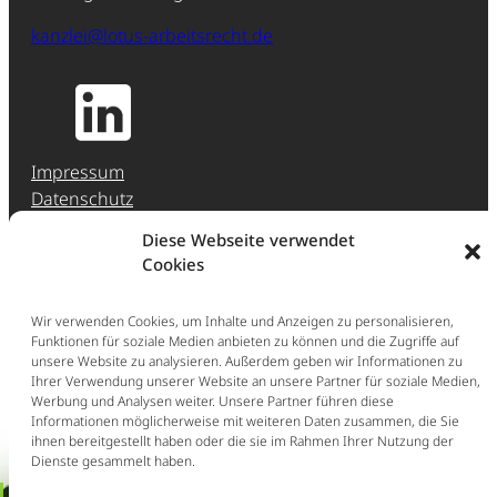
kanzlei@lotus-arbeitsrecht.de
Impressum
Datenschutz
Jobs & Karriere
Diese Webseite verwendet
Hinweisgeber-Meldestelle (HinSchG)
Cookies
Erstberatung
Wir verwenden Cookies, um Inhalte und Anzeigen zu personalisieren,
Funktionen für soziale Medien anbieten zu können und die Zugriffe auf
Ganz einfach: Buchen Sie direkt eine Erstberatung
unsere Website zu analysieren. Außerdem geben wir Informationen zu
im persönlichen Gespräch (297,50 € inkl. Ust.).
Ihrer Verwendung unserer Website an unsere Partner für soziale Medien,
Werbung und Analysen weiter. Unsere Partner führen diese
Jetzt Erstberatung buchen
Informationen möglicherweise mit weiteren Daten zusammen, die Sie
ihnen bereitgestellt haben oder die sie im Rahmen Ihrer Nutzung der
Schnellcheck: Kündigung /
Dienste gesammelt haben.
Aufhebungsvertrag