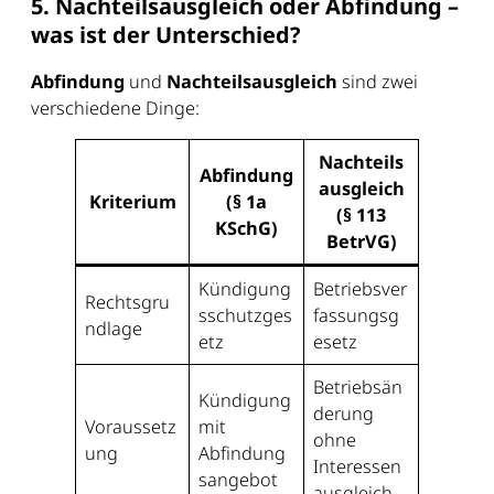
5. Nachteilsausgleich oder Abfindung –
was ist der Unterschied?
Abfindung
und
Nachteilsausgleich
sind zwei
verschiedene Dinge:
Nachteils
Abfindung
ausgleich
Kriterium
(§ 1a
(§ 113
KSchG)
BetrVG)
Kündigung
Betriebsver
Rechtsgru
sschutzges
fassungsg
ndlage
etz
esetz
Betriebsän
Kündigung
derung
Voraussetz
mit
ohne
ung
Abfindung
Interessen
sangebot
ausgleich