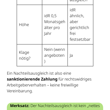
idR
idR 0,5
ähnlich,
Monatsgeh
aber
Höhe
älter pro
gerichtlich
Jahr
frei
festsetzbar
Nein (wenn
Klage
angeboten
Ja
nötig?
)
Ein Nachteilsausgleich ist also eine
sanktionierende Zahlung
für rechtswidriges
Arbeitgeberverhalten – keine freiwillige
Vereinbarung.
Merksatz:
Der Nachteilsausgleich ist kein „nettes