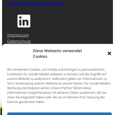
kanzlei@lotus-arbeitsrecht.de
Impressum
Datenschutz
Jobs & Karriere
Diese Webseite verwendet
Hinweisgeber-Meldestelle (HinSchG)
Cookies
Erstberatung
Wir verwenden Cookies, um Inhalte und Anzeigen zu personalisieren,
Ganz einfach: Buchen Sie direkt eine Erstberatung
Funktionen für soziale Medien anbieten zu können und die Zugriffe auf
unsere Website zu analysieren. Außerdem geben wir Informationen zu
im persönlichen Gespräch (297,50 € inkl. Ust.).
Ihrer Verwendung unserer Website an unsere Partner für soziale Medien,
Werbung und Analysen weiter. Unsere Partner führen diese
Jetzt Erstberatung buchen
Informationen möglicherweise mit weiteren Daten zusammen, die Sie
ihnen bereitgestellt haben oder die sie im Rahmen Ihrer Nutzung der
Schnellcheck: Kündigung /
Dienste gesammelt haben.
Aufhebungsvertrag
Erstberatung buchen!