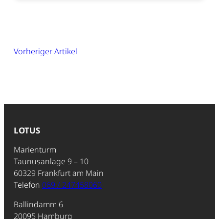
Vorheriger Artikel
LOTUS
Marienturm
Taunusanlage 9 – 10
60329 Frankfurt am Main
Telefon
069 / 247458060
Ballindamm 6
20095 Hamburg