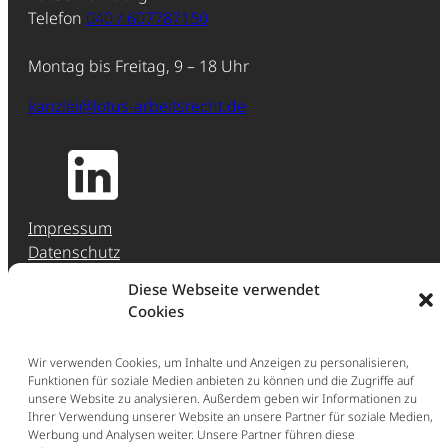
Telefon
040 / 607787150
Montag bis Freitag, 9 – 18 Uhr
kanzlei@lotus-arbeitsrecht.de
Impressum
Datenschutz
Jobs & Karriere
Diese Webseite verwendet
Hinweisgeber-Meldestelle (HinSchG)
Cookies
Erstberatung
Wir verwenden Cookies, um Inhalte und Anzeigen zu personalisieren,
Funktionen für soziale Medien anbieten zu können und die Zugriffe auf
Ganz einfach: Buchen Sie direkt eine Erstberatung
unsere Website zu analysieren. Außerdem geben wir Informationen zu
im persönlichen Gespräch (297,50 € inkl. Ust.).
Ihrer Verwendung unserer Website an unsere Partner für soziale Medien,
Werbung und Analysen weiter. Unsere Partner führen diese
Jetzt Erstberatung buchen