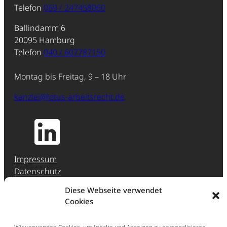
Telefon
069 / 247458060
Ballindamm 6
20095 Hamburg
Telefon
040 / 607787150
Montag bis Freitag, 9 – 18 Uhr
kanzlei@lotus-arbeitsrecht.de
Impressum
Datenschutz
Jobs & Karriere
Diese Webseite verwendet
Hinweisgeber-Meldestelle (HinSchG)
Cookies
Erstberatung