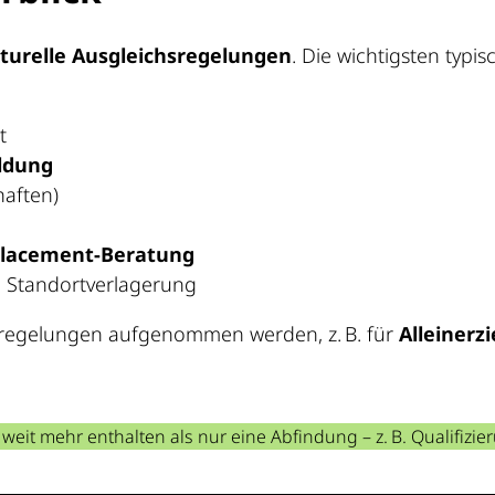
kturelle Ausgleichsregelungen
. Die wichtigsten typis
t
ldung
haften)
placement-Beratung
 Standortverlagerung
erregelungen aufgenommen werden, z. B. für
Alleinerz
n weit mehr enthalten als nur eine Abfindung – z. B. Qualifiz