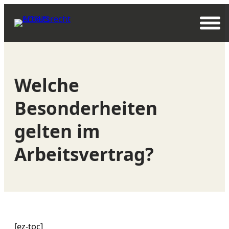
Zum
Inhalt
springen
Welche
Besonderheiten
gelten im
Arbeitsvertrag?
[ez-toc]