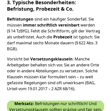
3. Typische Besonderheiten:
Befristung, Probezeit & Co.
Befristungen
sind ein häufiger Sonderfall. Sie
müssen
immer schriftlich vereinbart
werden
(§ 14 TzBfG). Fehlt die Schriftform, gilt der Vertrag
als unbefristet. Auch die
Probezeit
ist typisch: Sie
darf maximal sechs Monate dauern (§ 622 Abs. 3
BGB).
Vorsicht bei
Versetzungsklauseln
: Manche
Arbeitgeber behalten sich vor, Sie an andere Orte
oder in andere Abteilungen zu versetzen. Solche
Klauseln müssen klar formuliert sein – zu weit
gefasste Regelungen sind oft unwirksam (BAG,
Urteil vom 19.01.2017 – 2 AZR 68/16).
Merksatz:
Befristungen nur schriftlich! Und
Versetzungsklauseln sollten präzise und fair sein.