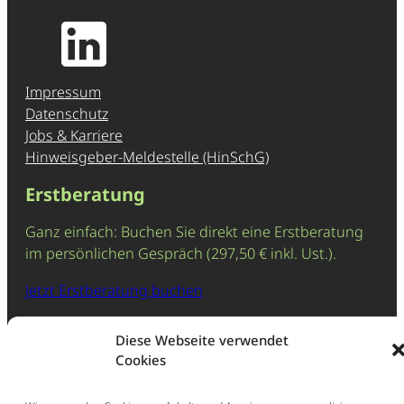
Impressum
Datenschutz
Jobs & Karriere
Hinweisgeber-Meldestelle (HinSchG)
Erstberatung
Ganz einfach: Buchen Sie direkt eine Erstberatung
im persönlichen Gespräch (297,50 € inkl. Ust.).
Jetzt Erstberatung buchen
Schnellcheck: Kündigung /
Diese Webseite verwendet
Aufhebungsvertrag
Cookies
Wir prüfen Ihren Fall sofort kostenfrei und melden