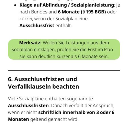
Klage auf Abfindung / Sozialplanleistung
: Je
nach Bundesland
6 Monate (§ 195 BGB)
oder
kürzer, wenn der Sozialplan eine
Ausschlussfrist
enthält.
Merksatz:
Wollen Sie Leistungen aus dem
Sozialplan einklagen, prüfen Sie die Frist im Plan –
sie kann deutlich kürzer als 6 Monate sein.
6. Ausschlussfristen und
Verfallklauseln beachten
Viele Sozialpläne enthalten sogenannte
Ausschlussfristen
. Danach verfällt der Anspruch,
wenn er nicht
schriftlich innerhalb von 3 oder 6
Monaten
geltend gemacht wird.