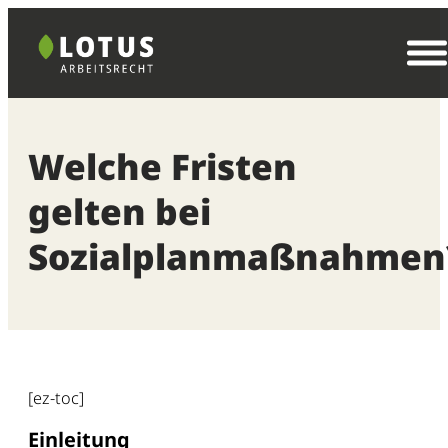
Zum
Inhalt
springen
Welche Fristen
gelten bei
Sozialplanmaßnahmen
[ez-toc]
Einleitung