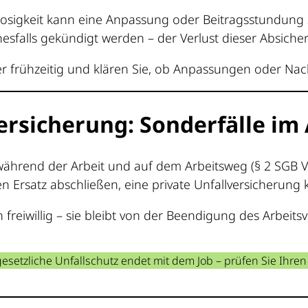
slosigkeit kann eine Anpassung oder Beitragsstundung s
sfalls gekündigt werden – der Verlust dieser Absicherun
er frühzeitig und klären Sie, ob Anpassungen oder Na
versicherung: Sonderfälle im
während der Arbeit und auf dem Arbeitsweg (§ 2 SGB VII)
n Ersatz abschließen, eine private Unfallversicherung k
 freiwillig – sie bleibt von der Beendigung des Arbeits
esetzliche Unfallschutz endet mit dem Job – prüfen Sie Ihren