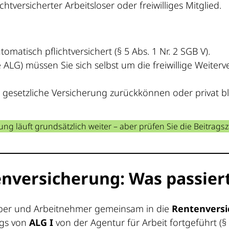
htversicherter Arbeitsloser oder freiwilliges Mitglied.
tomatisch pflichtversichert (§ 5 Abs. 1 Nr. 2 SGB V).
e ALG) müssen Sie sich selbst um die freiwillige Weit
ie gesetzliche Versicherung zurückkönnen oder privat 
ng läuft grundsätzlich weiter – aber prüfen Sie die Beitrag
enversicherung: Was passiert
eber und Arbeitnehmer gemeinsam in die
Rentenvers
ugs von
ALG I
von der Agentur für Arbeit fortgeführt (§ 