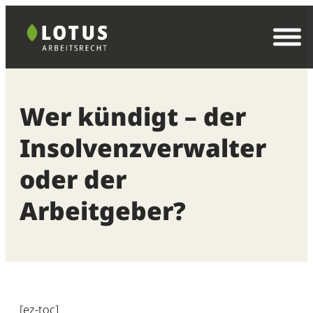
Zum
Inhalt
springen
Wer kündigt – der
Insolvenzverwalter
oder der
Arbeitgeber?
[ez-toc]