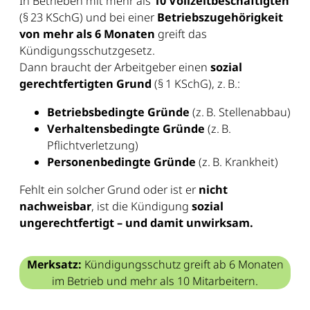
In Betrieben mit mehr als
10 Vollzeitbeschäftigten
(§ 23 KSchG) und bei einer
Betriebszugehörigkeit
von mehr als 6 Monaten
greift das
Kündigungsschutzgesetz.
Dann braucht der Arbeitgeber einen
sozial
gerechtfertigten Grund
(§ 1 KSchG), z. B.:
Betriebsbedingte Gründe
(z. B. Stellenabbau)
Verhaltensbedingte Gründe
(z. B.
Pflichtverletzung)
Personenbedingte Gründe
(z. B. Krankheit)
Fehlt ein solcher Grund oder ist er
nicht
nachweisbar
, ist die Kündigung
sozial
ungerechtfertigt – und damit unwirksam.
Merksatz:
Kündigungsschutz greift ab 6 Monaten
im Betrieb und mehr als 10 Mitarbeitern.