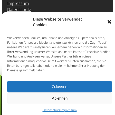
Impressum
Datenschutz
Jobs & Karriere
Diese Webseite verwendet
Hinweisgeber-Meldestelle (HinSchG)
Cookies
Erstberatung
Wir verwenden Cookies, um Inhalte und Anzeigen zu personalisieren,
Ganz einfach: Buchen Sie direkt eine Erstberatung
Funktionen für soziale Medien anbieten zu können und die Zugriffe auf
unsere Website zu analysieren. Außerdem geben wir Informationen zu
im persönlichen Gespräch (297,50 € inkl. Ust.).
Ihrer Verwendung unserer Website an unsere Partner für soziale Medien,
Werbung und Analysen weiter. Unsere Partner führen diese
Jetzt Erstberatung buchen
Informationen möglicherweise mit weiteren Daten zusammen, die Sie
ihnen bereitgestellt haben oder die sie im Rahmen Ihrer Nutzung der
Schnellcheck: Kündigung /
Dienste gesammelt haben.
Aufhebungsvertrag
Erstberatung buchen!
Zulassen
Wir prüfen Ihren Fall sofort kostenfrei und melden
uns noch heute.
Schnellcheck:
Ablehnen
Kündigung / Aufhebungsvertrag
Jetzt Schnellcheck
Datenschutz
Jetzt anrufen
Impressum