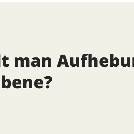
lt man Aufhebu
ebene?