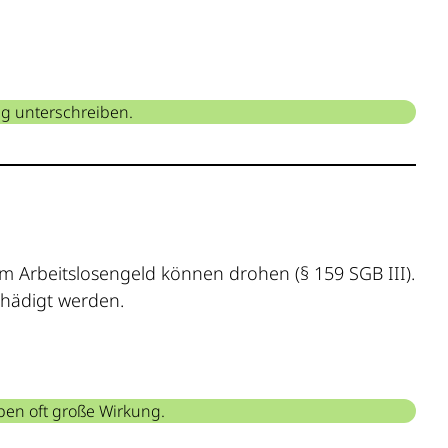
ng unterschreiben.
m Arbeitslosengeld können drohen (§ 159 SGB III).
chädigt werden.
ben oft große Wirkung.