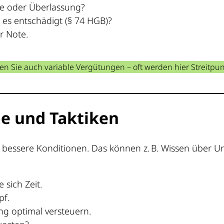
e oder Überlassung?
d es entschädigt (§ 74 HGB)?
r Note.
en Sie auch variable Vergütungen – oft werden hier Streitpu
e und Taktiken
elt bessere Konditionen. Das können z. B. Wissen über
 sich Zeit.
pf.
g optimal versteuern.