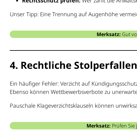
Rechtsschutz prüfen:
Wer zahlt die Anwalts
Unser Tipp: Eine Trennung auf Augenhöhe vermeid
Merksatz:
Gut vor
4. Rechtliche Stolperfall
Ein häufiger Fehler: Verzicht auf Kündigungsschut
Ebenso können Wettbewerbsverbote zu unerwartete
Pauschale Klageverzichtsklauseln können unwirks
Merksatz:
Prüfen Sie 