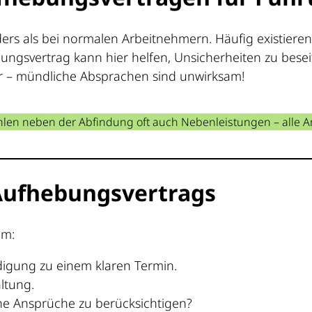
ers als bei normalen Arbeitnehmern. Häufig existieren
ngsvertrag kann hier helfen, Unsicherheiten zu besei
vor – mündliche Absprachen sind unwirksam!
en neben der Abfindung oft auch Nebenleistungen – alle Ans
 Aufhebungsvertrags
em:
digung zu einem klaren Termin.
altung.
ene Ansprüche zu berücksichtigen?