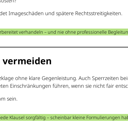
kosten?
et Imageschäden und spätere Rechtsstreitigkeiten.
bereitet verhandeln – und nie ohne professionelle Begleitu
en vermeiden
zklage ohne klare Gegenleistung. Auch Sperrzeiten bei
n Einschränkungen führen, wenn sie nicht fair ents
am sein.
jede Klausel sorgfältig – scheinbar kleine Formulierungen ha