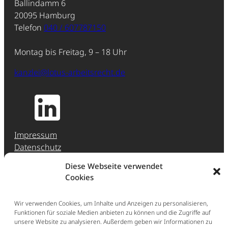
Ballindamm 6
20095 Hamburg
Telefon
040 / 607787150
Montag bis Freitag, 9 – 18 Uhr
kanzlei@lotus-arbeitsrecht.de
Impressum
Datenschutz
Jobs & Karriere
Diese Webseite verwendet
Hinweisgeber-Meldestelle (HinSchG)
Cookies
Erstberatung
Wir verwenden Cookies, um Inhalte und Anzeigen zu personalisieren,
Funktionen für soziale Medien anbieten zu können und die Zugriffe auf
Ganz einfach: Buchen Sie direkt eine Erstberatung
unsere Website zu analysieren. Außerdem geben wir Informationen zu
im persönlichen Gespräch (297,50 € inkl. Ust.).