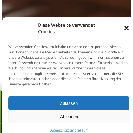
Das hat
Diese Webseite verwendet
Cookies
geklappt
Wir verwenden Cookies, um Inhalte und Anzeigen zu personalisieren,
Funktionen für soziale Medien anbieten zu können und die Zugriffe auf
unsere Website zu analysieren. Außerdem geben wir Informationen zu
Ihrer Verwendung unserer Website an unsere Partner für soziale Medien,
Werbung und Analysen weiter. Unsere Partner führen diese
Informationen möglicherweise mit weiteren Daten zusammen, die Sie
ihnen bereitgestellt haben oder die sie im Rahmen Ihrer Nutzung der
Dienste gesammelt haben.
Ihre Anfrage ist bei uns eingegangen.
Erstberatung buchen!
Wie melden uns in Kürze bei Ihnen.
Zulassen
Schnellcheck:
Ablehnen
Kündigung / Aufhebungsvertrag
Datenschutz
Jetzt anrufen
Impressum