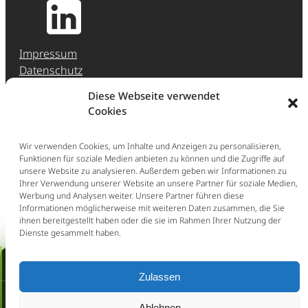
Impressum
Datenschutz
Jobs & Karriere
Diese Webseite verwendet
Hinweisgeber-Meldestelle (HinSchG)
Cookies
Erstberatung
Wir verwenden Cookies, um Inhalte und Anzeigen zu personalisieren,
Funktionen für soziale Medien anbieten zu können und die Zugriffe auf
Ganz einfach: Buchen Sie direkt eine Erstberatung
unsere Website zu analysieren. Außerdem geben wir Informationen zu
im persönlichen Gespräch (297,50 € inkl. Ust.).
Ihrer Verwendung unserer Website an unsere Partner für soziale Medien,
Werbung und Analysen weiter. Unsere Partner führen diese
Jetzt Erstberatung buchen
Informationen möglicherweise mit weiteren Daten zusammen, die Sie
ihnen bereitgestellt haben oder die sie im Rahmen Ihrer Nutzung der
Schnellcheck: Kündigung /
Dienste gesammelt haben.
Aufhebungsvertrag
Erstberatung buchen!
Zulassen
Wir prüfen Ihren Fall sofort kostenfrei und melden
uns noch heute.
Schnellcheck:
Ablehnen